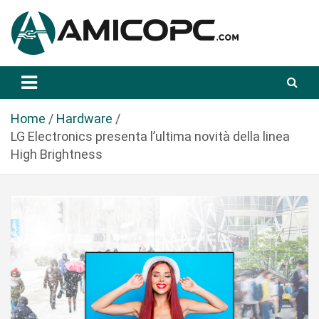
S
a
l
t
Novità Tecnologiche: Guide e News
Amicopc.com
a
a
l
Home
Hardware
c
LG Electronics presenta l’ultima novità della linea
o
High Brightness
n
t
e
n
u
t
o