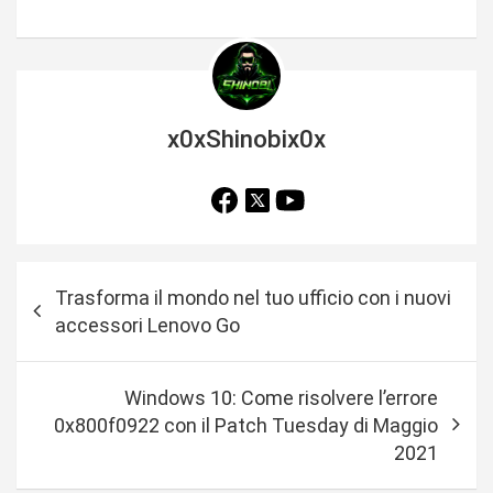
x0xShinobix0x
N
Trasforma il mondo nel tuo ufficio con i nuovi
a
accessori Lenovo Go
v
i
Windows 10: Come risolvere l’errore
g
0x800f0922 con il Patch Tuesday di Maggio
a
2021
z