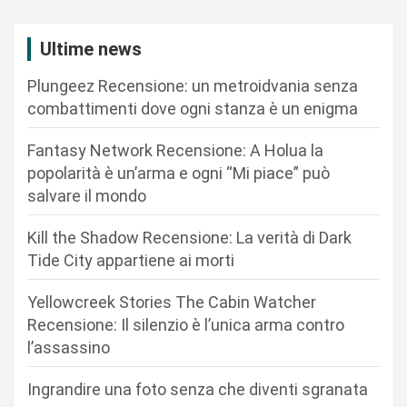
i
Ultime news
o
n
Plungeez Recensione: un metroidvania senza
combattimenti dove ogni stanza è un enigma
e
a
Fantasy Network Recensione: A Holua la
r
popolarità è un’arma e ogni “Mi piace” può
salvare il mondo
t
i
Kill the Shadow Recensione: La verità di Dark
c
Tide City appartiene ai morti
o
Yellowcreek Stories The Cabin Watcher
l
Recensione: Il silenzio è l’unica arma contro
i
l’assassino
Ingrandire una foto senza che diventi sgranata