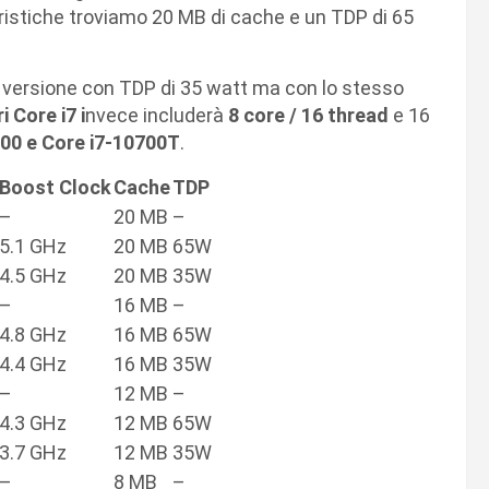
ristiche troviamo 20 MB di cache e un TDP di 65
 versione con TDP di 35 watt ma con lo stesso
 Core i7 i
nvece includerà
8 core / 16 thread
e 16
700 e Core i7-10700T
.
Boost Clock
Cache
TDP
–
20 MB
–
5.1 GHz
20 MB
65W
4.5 GHz
20 MB
35W
–
16 MB
–
4.8 GHz
16 MB
65W
4.4 GHz
16 MB
35W
–
12 MB
–
4.3 GHz
12 MB
65W
3.7 GHz
12 MB
35W
–
8 MB
–