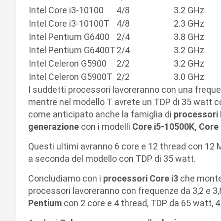
Intel Core i3-10100
4/8
3.2 GHz
Intel Core i3-10100T
4/8
2.3 GHz
Intel Pentium G6400
2/4
3.8 GHz
Intel Pentium G6400T
2/4
3.2 GHz
Intel Celeron G5900
2/2
3.2 GHz
Intel Celeron G5900T
2/2
3.0 GHz
I suddetti processori lavoreranno con una frequen
mentre nel modello T avrete un TDP di 35 watt c
come anticipato anche la famiglia di
processori 
generazione
con i modelli
Core i5-10500K, Core 
Questi ultimi avranno 6 core e 12 thread con 12 
a seconda del modello con TDP di 35 watt.
Concludiamo con i
processori Core i3
che monter
processori lavoreranno con frequenze da 3,2 e 3,
Pentium
con 2 core e 4 thread, TDP da 65 watt, 4