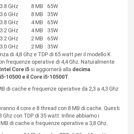
3.8 GHz
8 MB
65W
3.6 GHz
8 MB
35W
3.8 GHz
4 MB
65W
3.2 GHz
4 MB
35W
3.2 GHz
2 MB
65W
3.0 GHz
2 MB
35W
za di 4,8 Ghz e TDP di 65 watt per il modello K
on frequenze operative di 4,4 Ghz. Naturalmente
Intel Core i5
si aggiornerà alla
decima
i5-10500 e il Core i5-10500T
.
MB di cache e frequenze operative da 2,3 a 4,3 Ghz
anno 4 core e 8 thread con 8 MB di cache. Questi
8 Ghz con TDP di 35 watt. Infine abbiamo i
 MB di cache e frequenze operative a 3,8 Ghz.