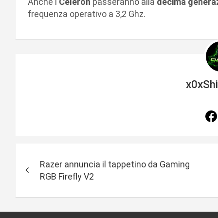
Anche i
Celeron
passeranno alla
decima genera
frequenza operativo a 3,2 Ghz.
x0xSh
N
Razer annuncia il tappetino da Gaming
a
RGB Firefly V2
v
i