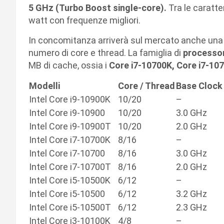
5 GHz (Turbo Boost single-core).
Tra le caratte
watt con frequenze migliori.
In concomitanza arriverà sul mercato anche una
numero di core e thread. La famiglia di
processori
MB di cache, ossia i
Core i7-10700K, Core i7-10
Modelli
Core / Thread
Base Clock
Intel Core i9-10900K
10/20
–
Intel Core i9-10900
10/20
3.0 GHz
Intel Core i9-10900T
10/20
2.0 GHz
Intel Core i7-10700K
8/16
–
Intel Core i7-10700
8/16
3.0 GHz
Intel Core i7-10700T
8/16
2.0 GHz
Intel Core i5-10500K
6/12
–
Intel Core i5-10500
6/12
3.2 GHz
Intel Core i5-10500T
6/12
2.3 GHz
Intel Core i3-10100K
4/8
–