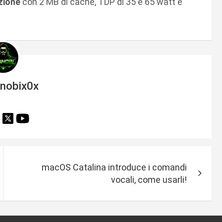
zione
con 2 MB di cache, TDP di 35 e 65 watt e
inobix0x
macOS Catalina introduce i comandi
vocali, come usarli!