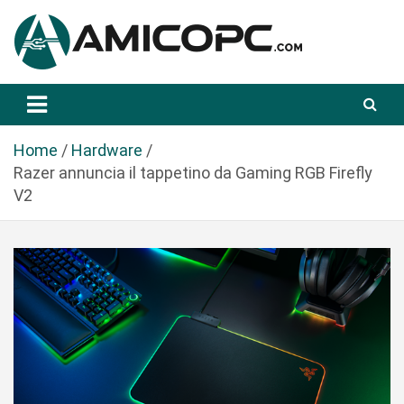
S
a
l
t
Novità Tecnologiche: Guide e News
Amicopc.com
a
a
l
Home
Hardware
c
Razer annuncia il tappetino da Gaming RGB Firefly
o
V2
n
t
e
n
u
t
o