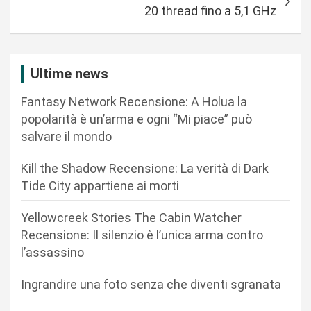
g
20 thread fino a 5,1 GHz
a
z
i
Ultime news
o
Fantasy Network Recensione: A Holua la
n
popolarità è un’arma e ogni “Mi piace” può
salvare il mondo
e
a
Kill the Shadow Recensione: La verità di Dark
r
Tide City appartiene ai morti
t
Yellowcreek Stories The Cabin Watcher
i
Recensione: Il silenzio è l’unica arma contro
c
l’assassino
o
Ingrandire una foto senza che diventi sgranata
l