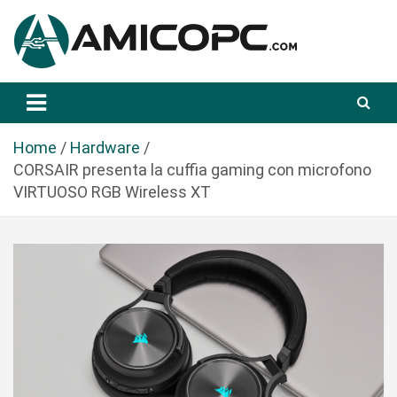
S
a
l
t
Novità Tecnologiche: Guide e News
Amicopc.com
a
a
l
Home
Hardware
c
CORSAIR presenta la cuffia gaming con microfono
o
VIRTUOSO RGB Wireless XT
n
t
e
n
u
t
o