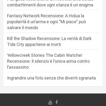
o
combattimenti dove ogni stanza è un enigma
n
Fantasy Network Recensione: A Holua la
e
popolarità è un’arma e ogni “Mi piace” può
a
salvare il mondo
r
Kill the Shadow Recensione: La verità di Dark
t
Tide City appartiene ai morti
i
c
Yellowcreek Stories The Cabin Watcher
Recensione: Il silenzio è l’unica arma contro
o
l’assassino
l
i
Ingrandire una foto senza che diventi sgranata