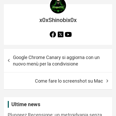
x0xShinobix0x
N
Google Chrome Canary si aggiorna con un
a
nuovo menù per la condivisione
v
i
Come fare lo screenshot su Mac
g
a
z
Ultime news
i
Plungeez Recensione: un metroidvania senza