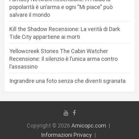
e
popolarità è un’arma e ogni “Mi piace” può
a
salvare il mondo
r
Kill the Shadow Recensione: La verità di Dark
t
Tide City appartiene ai morti
i
c
Yellowcreek Stories The Cabin Watcher
Recensione: Il silenzio è l’unica arma contro
o
l’assassino
l
i
Ingrandire una foto senza che diventi sgranata
Copyright © 2026
Amicopc.com
Informazioni Privacy