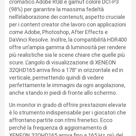
cromatico Adobe RGB e gamut colore DCI-P3
(98%) per garantire la massima fedeltà
nell’elaborazione dei contenuti, aspetto cruciale
per i content creator che lavoro con applicazioni
come Adobe, Photoshop, After Effects e
DaVinci Resolve. Inoltre, la compatibilità HDR400
offre un’ampia gamma di luminosità per rendere
più realistiche sia le scene chiare che quelle più
scure. L’angolo di visualizzazione di XENEON
32QHD165 arriva fino a 178° in orizzontale ed in
verticale, permettendo quindi di vedere
perfettamente le immagini da ogni angolazione,
anche stando in piedi di fronte allo schermo.
Un monitor in grado di offrire prestazioni elevate
è lo strumento indispensabile per i giocatori che
affrontano partite con ritmi frenetici. Ecco
perché la frequenza di aggiornamento di
XENEON 32QHD165 arriva fino a 165 Hz, più del