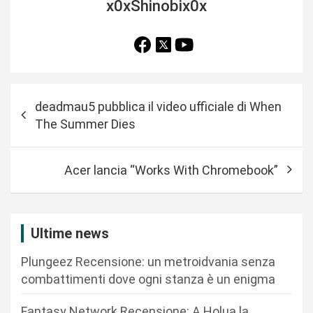
x0xShinobix0x
N
deadmau5 pubblica il video ufficiale di When
a
The Summer Dies
v
i
Acer lancia “Works With Chromebook”
g
a
z
Ultime news
i
Plungeez Recensione: un metroidvania senza
o
combattimenti dove ogni stanza è un enigma
n
Fantasy Network Recensione: A Holua la