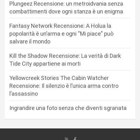
Plungeez Recensione: un metroidvania senza
o
combattimenti dove ogni stanza è un enigma
n
Fantasy Network Recensione: A Holua la
e
popolarità è un’arma e ogni “Mi piace” può
a
salvare il mondo
r
Kill the Shadow Recensione: La verità di Dark
t
Tide City appartiene ai morti
i
c
Yellowcreek Stories The Cabin Watcher
Recensione: Il silenzio è l’unica arma contro
o
l’assassino
l
i
Ingrandire una foto senza che diventi sgranata