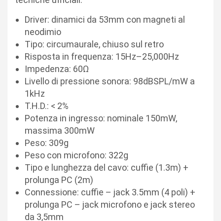
Driver: dinamici da 53mm con magneti al
neodimio
Tipo: circumaurale, chiuso sul retro
Risposta in frequenza: 15Hz–25,000Hz
Impedenza: 60Ω
Livello di pressione sonora: 98dBSPL/mW a
1kHz
T.H.D.: < 2%
Potenza in ingresso: nominale 150mW,
massima 300mW
Peso: 309g
Peso con microfono: 322g
Tipo e lunghezza del cavo: cuffie (1.3m) +
prolunga PC (2m)
Connessione: cuffie – jack 3.5mm (4 poli) +
prolunga PC – jack microfono e jack stereo
da 3,5mm