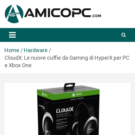
S
a
l
t
Novità Tecnologiche: Guide e News
Amicopc.com
a
a
l
Home
Hardware
c
CloudX: Le nuove cuffie da Gaming di HyperX per PC
o
e Xbox One
n
t
e
n
u
t
o