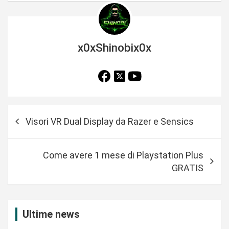
x0xShinobix0x
N
Visori VR Dual Display da Razer e Sensics
a
v
Come avere 1 mese di Playstation Plus
i
GRATIS
g
a
z
Ultime news
i