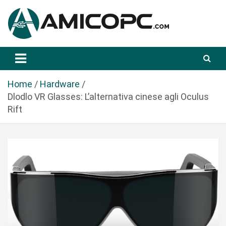
S
a
l
t
Novità Tecnologiche: Guide e News
Amicopc.com
a
a
l
Home
Hardware
c
Dlodlo VR Glasses: L’alternativa cinese agli Oculus
o
Rift
n
t
e
n
u
t
o