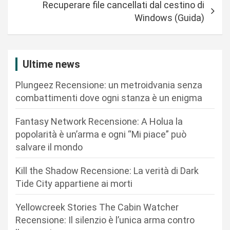
Recuperare file cancellati dal cestino di
i
Windows (Guida)
g
a
z
Ultime news
i
Plungeez Recensione: un metroidvania senza
o
combattimenti dove ogni stanza è un enigma
n
Fantasy Network Recensione: A Holua la
e
popolarità è un’arma e ogni “Mi piace” può
a
salvare il mondo
r
Kill the Shadow Recensione: La verità di Dark
t
Tide City appartiene ai morti
i
c
Yellowcreek Stories The Cabin Watcher
Recensione: Il silenzio è l’unica arma contro
o