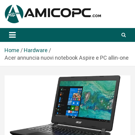
S
a
l
t
Novità Tecnologiche: Guide e News
Amicopc.com
a
a
l
Home
Hardware
c
Acer annuncia nuovi notebook Aspire e PC allin-one
o
n
t
e
n
u
t
o