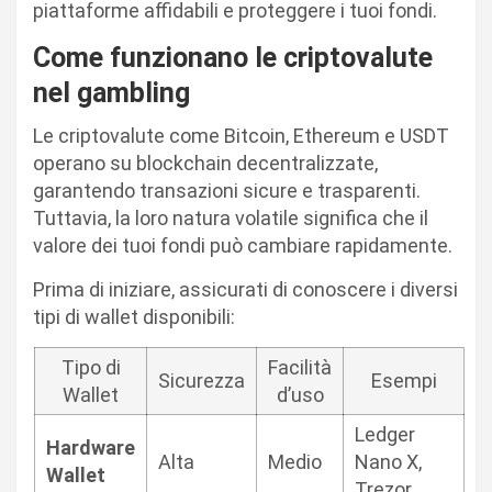
piattaforme affidabili e proteggere i tuoi fondi.
Come funzionano le criptovalute
nel gambling
Le criptovalute come Bitcoin, Ethereum e USDT
operano su blockchain decentralizzate,
garantendo transazioni sicure e trasparenti.
Tuttavia, la loro natura volatile significa che il
valore dei tuoi fondi può cambiare rapidamente.
Prima di iniziare, assicurati di conoscere i diversi
tipi di wallet disponibili:
Tipo di
Facilità
Sicurezza
Esempi
Wallet
d’uso
Ledger
Hardware
Alta
Medio
Nano X,
Wallet
Trezor