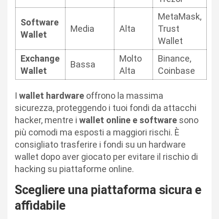
MetaMask,
Software
Media
Alta
Trust
Wallet
Wallet
Exchange
Molto
Binance,
Bassa
Wallet
Alta
Coinbase
I
wallet hardware
offrono la massima
sicurezza, proteggendo i tuoi fondi da attacchi
hacker, mentre i
wallet online e software
sono
più comodi ma esposti a maggiori rischi. È
consigliato trasferire i fondi su un hardware
wallet dopo aver giocato per evitare il rischio di
hacking su piattaforme online.
Scegliere una piattaforma sicura e
affidabile