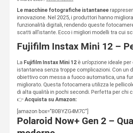
Le macchine fotografiche istantanee
rappresent
innovazione. Nel 2025, i produttori hanno migliorato
funzionalità digitali, rendendo queste fotocamer
scatti all’istante. Ecco i migliori modelli tra cui sc
Fujifilm Instax Mini 12 – Pe
La
Fujifilm Instax Mini 12
è un’opzione ideale per
istantanea senza troppe complicazioni. Con un de
obiettivo con messa a fuoco automatica, una fun
migliorato. Questa fotocamera utilizza le pellico
di alta qualità in pochi secondi. Perfetta per chi
👉
Acquista su Amazon:
[amazon box=”B0BYZG4M7C”]
Polaroid Now+ Gen 2 – Qual
moderne