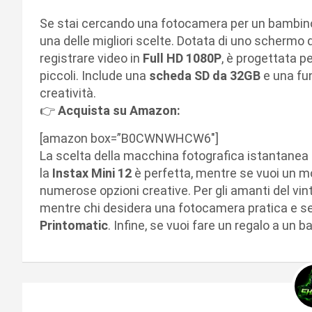
Se stai cercando una fotocamera per un bambino
una delle migliori scelte. Dotata di uno schermo d
registrare video in
Full HD 1080P
, è progettata p
piccoli. Include una
scheda SD da 32GB
e una fu
creatività.
👉
Acquista su Amazon:
[amazon box=”B0CWNWHCW6″]
La scelta della macchina fotografica istantanea 
la
Instax Mini 12
è perfetta, mentre se vuoi un mo
numerose opzioni creative. Per gli amanti del vin
mentre chi desidera una fotocamera pratica e se
Printomatic
. Infine, se vuoi fare un regalo a un 