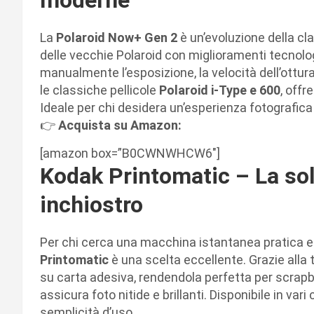
La
Polaroid Now+ Gen 2
è un’evoluzione della cl
delle vecchie Polaroid con miglioramenti tecnologi
manualmente l’esposizione, la velocità dell’ottura
le classiche pellicole
Polaroid i-Type e 600
, offr
Ideale per chi desidera un’esperienza fotografica 
👉
Acquista su Amazon:
[amazon box=”B0CWNWHCW6″]
Kodak Printomatic – La so
inchiostro
Per chi cerca una macchina istantanea pratica e 
Printomatic
è una scelta eccellente. Grazie alla
su carta adesiva, rendendola perfetta per scrapb
assicura foto nitide e brillanti. Disponibile in vari 
semplicità d’uso.