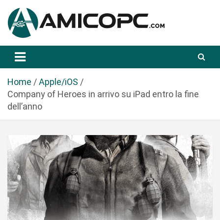
S
a
l
t
Novità Tecnologiche: Guide e News
Amicopc.com
a
a
l
Home
Apple/iOS
c
Company of Heroes in arrivo su iPad entro la fine
o
dell’anno
n
t
e
n
u
t
o