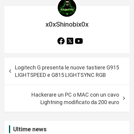
x0xShinobix0x
N
Logitech G presenta le nuove tastiere G915
a
LIGHTSPEED e G815 LIGHTSYNC RGB
v
i
Hackerare un PC o MAC con un cavo
g
Lightning modificato da 200 euro
a
z
i
Ultime news