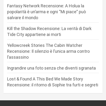
o
Fantasy Network Recensione: A Holua la
n
popolarità è un’arma e ogni “Mi piace” può
salvare il mondo
e
a
Kill the Shadow Recensione: La verità di Dark
r
Tide City appartiene ai morti
t
Yellowcreek Stories The Cabin Watcher
i
Recensione: Il silenzio è l’unica arma contro
c
l’assassino
o
Ingrandire una foto senza che diventi sgranata
l
i
Lost & Found A This Bed We Made Story
Recensione: il ritorno di Sophie tra furti e segreti