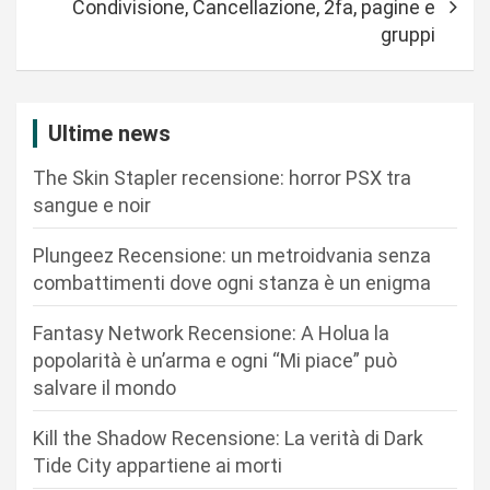
Condivisione, Cancellazione, 2fa, pagine e
g
gruppi
a
z
i
Ultime news
o
The Skin Stapler recensione: horror PSX tra
n
sangue e noir
e
Plungeez Recensione: un metroidvania senza
a
combattimenti dove ogni stanza è un enigma
r
Fantasy Network Recensione: A Holua la
t
popolarità è un’arma e ogni “Mi piace” può
i
salvare il mondo
c
Kill the Shadow Recensione: La verità di Dark
o
Tide City appartiene ai morti
l