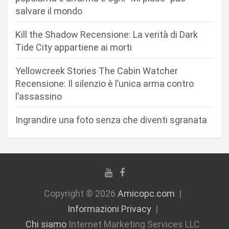
e
salvare il mondo
a
r
Kill the Shadow Recensione: La verità di Dark
Tide City appartiene ai morti
t
i
Yellowcreek Stories The Cabin Watcher
c
Recensione: Il silenzio è l’unica arma contro
l’assassino
o
l
Ingrandire una foto senza che diventi sgranata
i
Copyright © 2026
Amicopc.com
Informazioni Privacy
Chi siamo
Internet Marketing Services LLC