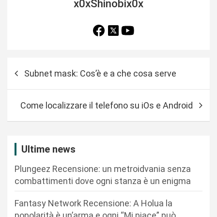
x0xShinobix0x
N
Subnet mask: Cos’è e a che cosa serve
a
v
Come localizzare il telefono su iOs e Android
i
g
a
Ultime news
z
Plungeez Recensione: un metroidvania senza
i
combattimenti dove ogni stanza è un enigma
o
n
Fantasy Network Recensione: A Holua la
popolarità è un’arma e ogni “Mi piace” può