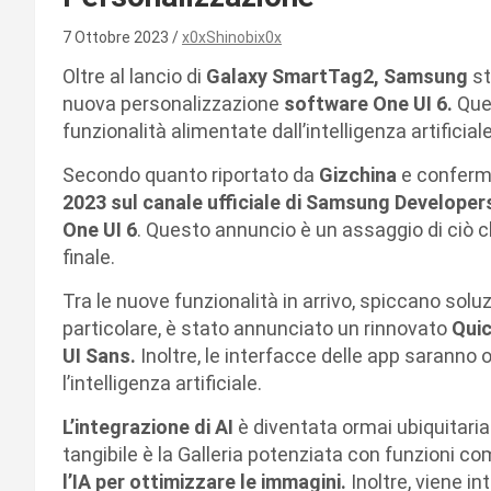
7 Ottobre 2023
x0xShinobix0x
Oltre al lancio di
Galaxy SmartTag2, Samsung
st
nuova personalizzazione
software One UI 6.
Que
funzionalità alimentate dall’intelligenza artificia
Secondo quanto riportato da
Gizchina
e conferm
2023 sul canale ufficiale di Samsung Develope
One UI 6
. Questo annuncio è un assaggio di ciò c
finale.
Tra le nuove funzionalità in arrivo, spiccano soluzio
particolare, è stato annunciato un rinnovato
Qui
UI Sans.
Inoltre, le interfacce delle app saranno 
l’intelligenza artificiale.
L’integrazione di AI
è diventata ormai ubiquitari
tangibile è la Galleria potenziata con funzioni c
l’IA per ottimizzare le immagini.
Inoltre, viene i