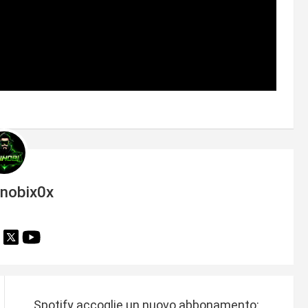
inobix0x
Spotify accoglie un nuovo abbonamento: