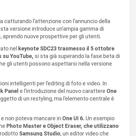
a catturando l’attenzione con l’annuncio della
sta versione introduce un’ampia gamma di
le, aprendo nuove prospettive per gli utenti.
ato nel
keynote SDC23 trasmesso il 5 ottobre
rs su YouTube,
si sta già superando la fase beta di
he gli utenti possono aspettarsi nella versione
ni intelligenti per l’editing di foto e video. In
ck Panel
e l’introduzione del nuovo carattere
One
oggetto di un restyling, ma l’elemento centrale è
a e non poteva mancare in
One UI 6.
Un esempio
ome
Photo Master e Object Eraser, che utilizzano
ntrodotto
Samsung Studio
, un editor video che