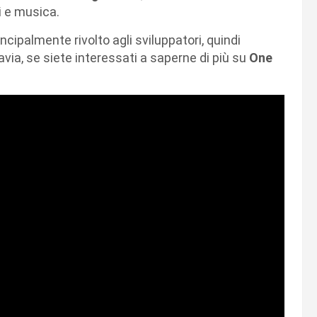
i e musica.
incipalmente rivolto agli sviluppatori, quindi
avia, se siete interessati a saperne di più su
One