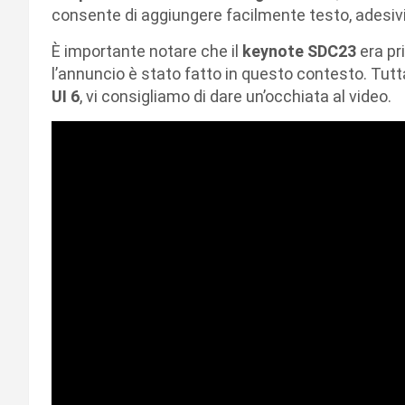
consente di aggiungere facilmente testo, adesiv
È importante notare che il
keynote SDC23
era pr
l’annuncio è stato fatto in questo contesto. Tutt
UI 6
, vi consigliamo di dare un’occhiata al video.