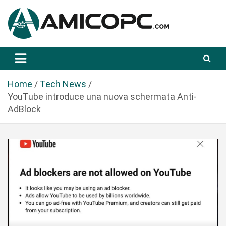
S
a
l
t
Novità Tecnologiche: Guide e News
Amicopc.com
a
a
l
Home
Tech News
c
YouTube introduce una nuova schermata Anti-
o
AdBlock
n
t
e
n
u
t
o