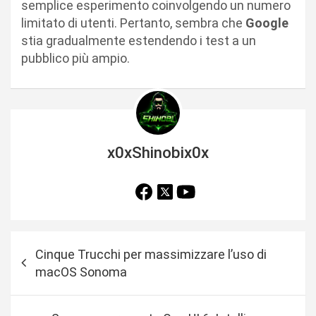
semplice esperimento coinvolgendo un numero
limitato di utenti. Pertanto, sembra che
Google
stia gradualmente estendendo i test a un
pubblico più ampio.
x0xShinobix0x
N
Cinque Trucchi per massimizzare l’uso di
a
macOS Sonoma
v
i