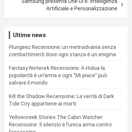
Samsung presenta One UI 6: Intelligenza
g
Artificiale e Personalizzazione
a
z
i
Ultime news
o
Plungeez Recensione: un metroidvania senza
n
combattimenti dove ogni stanza è un enigma
e
Fantasy Network Recensione: A Holua la
a
popolarità è un’arma e ogni “Mi piace” può
r
salvare il mondo
t
Kill the Shadow Recensione: La verità di Dark
i
Tide City appartiene ai morti
c
Yellowcreek Stories The Cabin Watcher
o
Recensione: Il silenzio è l’unica arma contro
l
l’assassino