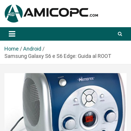
S
a
l
t
Novità Tecnologiche: Guide e News
Amicopc.com
a
a
l
Home
Android
c
Samsung Galaxy S6 e S6 Edge: Guida al ROOT
o
n
t
e
n
u
t
o