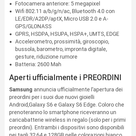
Fotocamera anteriore: 5 megapixel
Wifi 802.11 a/b/g/n/ac, Bluetooth 4.0 con
LE/EDR/A2DP/aptX, Micro USB 2.0 e A-
GPS/GLONASS
GPRS, HSDPA, HSUPA, HSPA+, UMTS, EDGE
Accelerometro, prossimità, giroscopio,
bussola, barometro, impronta digitale,
gesture, riduzione rumore
Batteria: 2600 Mah
Aperti ufficialmente i PREORDINI
Samsung
annuncia ufficialmente l’apertura dei
preordini per i suoi due nuovi gioielli
Android,Galaxy S6 e Galaxy S6 Edge. Coloro che
prenoteranno lo smartphone riceveranno un
caricabatterie wireless in regalo (solo per i primi
preordini). Entrambi i dispositivi sono disponibili
nei tagli 32,64 e 128GB nelle colorazioni bianco,