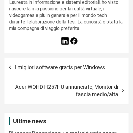
Laureata in Informazione e sistemi editoriali, ho visto
nascere la mia passione per la realtà virtuale, i
videogames e più in generale per il mondo tech
durante l'elaborazione della tesi. La curiosità è stata la
mia compagna di viaggio preferita.
N
I migliori software gratis per Windows
a
v
Acer WQHD H257HU annunciato, Monitor di
i
fascia medio/alta
g
a
z
Ultime news
i