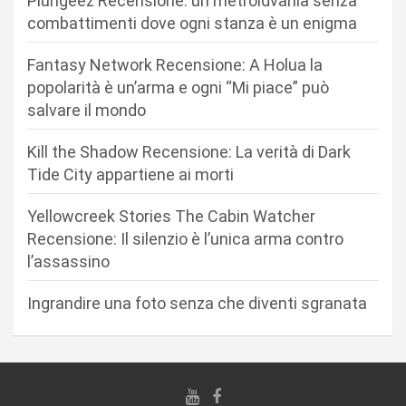
Plungeez Recensione: un metroidvania senza
o
combattimenti dove ogni stanza è un enigma
n
Fantasy Network Recensione: A Holua la
e
popolarità è un’arma e ogni “Mi piace” può
a
salvare il mondo
r
Kill the Shadow Recensione: La verità di Dark
t
Tide City appartiene ai morti
i
c
Yellowcreek Stories The Cabin Watcher
Recensione: Il silenzio è l’unica arma contro
o
l’assassino
l
i
Ingrandire una foto senza che diventi sgranata