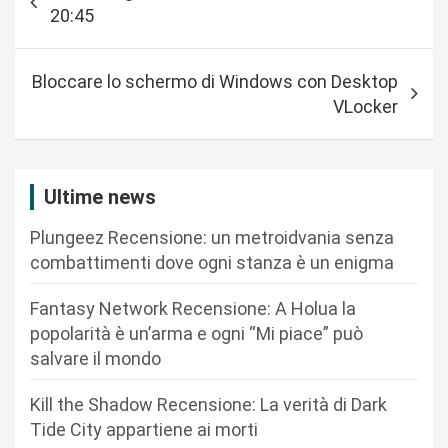
a
20:45
v
i
Bloccare lo schermo di Windows con Desktop
g
VLocker
a
z
i
Ultime news
o
Plungeez Recensione: un metroidvania senza
n
combattimenti dove ogni stanza è un enigma
e
Fantasy Network Recensione: A Holua la
a
popolarità è un’arma e ogni “Mi piace” può
r
salvare il mondo
t
Kill the Shadow Recensione: La verità di Dark
i
Tide City appartiene ai morti