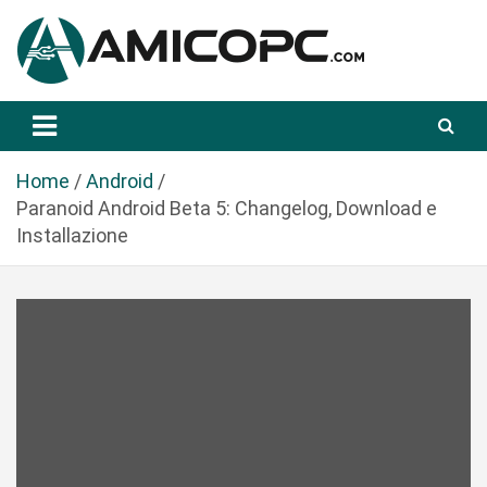
S
a
l
t
Novità Tecnologiche: Guide e News
Amicopc.com
a
a
l
Home
Android
c
Paranoid Android Beta 5: Changelog, Download e
o
Installazione
n
t
e
n
u
t
o