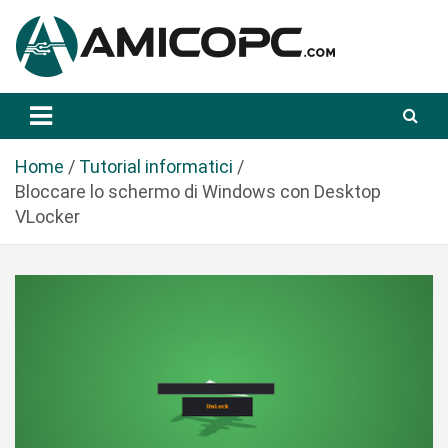
S
a
l
t
Novità Tecnologiche: Guide e News
Amicopc.com
a
a
l
Home
Tutorial informatici
c
Bloccare lo schermo di Windows con Desktop
o
VLocker
n
t
e
n
u
t
o