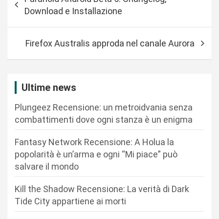
a
Download e Installazione
v
i
Firefox Australis approda nel canale Aurora
g
a
z
Ultime news
i
Plungeez Recensione: un metroidvania senza
o
combattimenti dove ogni stanza è un enigma
n
Fantasy Network Recensione: A Holua la
e
popolarità è un’arma e ogni “Mi piace” può
a
salvare il mondo
r
Kill the Shadow Recensione: La verità di Dark
t
Tide City appartiene ai morti
i