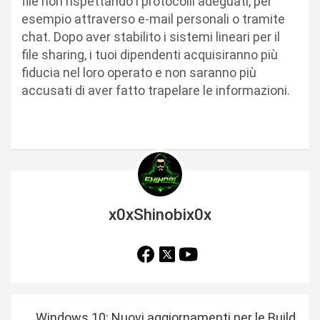
file non rispettando i protocolli adeguati, per
esempio attraverso e-mail personali o tramite
chat. Dopo aver stabilito i sistemi lineari per il
file sharing, i tuoi dipendenti acquisiranno più
fiducia nel loro operato e non saranno più
accusati di aver fatto trapelare le informazioni.
x0xShinobix0x
N
Windows 10: Nuovi aggiornamenti per le Build