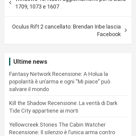
a
1709, 1073 e 1607
v
i
Oculus Rift 2 cancellato: Brendan Iribe lascia
g
Facebook
a
z
i
Ultime news
o
Fantasy Network Recensione: A Holua la
n
popolarità è un’arma e ogni “Mi piace” può
salvare il mondo
e
a
Kill the Shadow Recensione: La verità di Dark
r
Tide City appartiene ai morti
t
Yellowcreek Stories The Cabin Watcher
i
Recensione: Il silenzio è l’unica arma contro