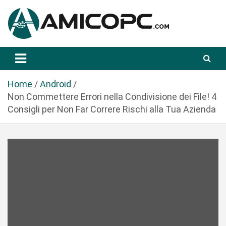
S
a
l
t
Novità Tecnologiche: Guide e News
Amicopc.com
a
a
l
Home
Android
c
Non Commettere Errori nella Condivisione dei File! 4
o
Consigli per Non Far Correre Rischi alla Tua Azienda
n
t
e
n
u
t
o