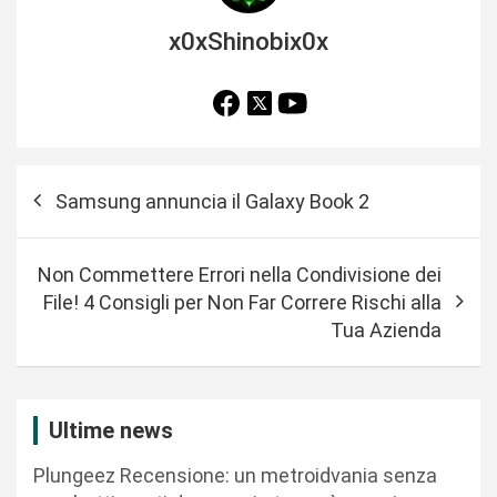
x0xShinobix0x
N
Samsung annuncia il Galaxy Book 2
a
v
Non Commettere Errori nella Condivisione dei
i
File! 4 Consigli per Non Far Correre Rischi alla
g
Tua Azienda
a
z
i
Ultime news
o
Plungeez Recensione: un metroidvania senza