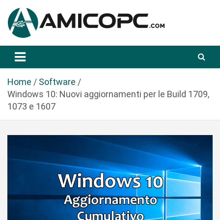
S
a
l
t
Novità Tecnologiche: Guide e News
Amicopc.com
a
a
l
Home
Software
c
Windows 10: Nuovi aggiornamenti per le Build 1709,
o
1073 e 1607
n
t
e
n
u
t
o