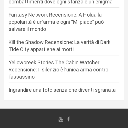
n
combattimenti dove ogni stanza è un enigma
e
Fantasy Network Recensione: A Holua la
a
popolarità è un’arma e ogni “Mi piace” può
r
salvare il mondo
t
Kill the Shadow Recensione: La verità di Dark
i
Tide City appartiene ai morti
c
Yellowcreek Stories The Cabin Watcher
o
Recensione: Il silenzio è l’unica arma contro
l
l’assassino
i
Ingrandire una foto senza che diventi sgranata