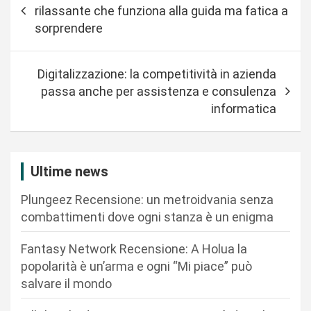
a
rilassante che funziona alla guida ma fatica a
v
sorprendere
i
g
Digitalizzazione: la competitività in azienda
a
passa anche per assistenza e consulenza
informatica
z
i
o
Ultime news
n
Plungeez Recensione: un metroidvania senza
e
combattimenti dove ogni stanza è un enigma
a
r
Fantasy Network Recensione: A Holua la
popolarità è un’arma e ogni “Mi piace” può
t
salvare il mondo
i