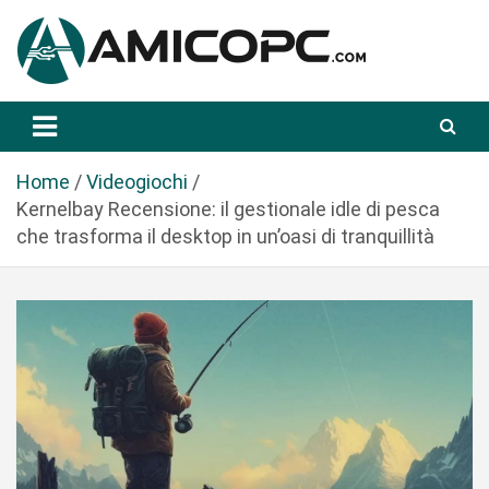
S
a
l
t
Novità Tecnologiche: Guide e News
Amicopc.com
a
a
l
Home
Videogiochi
c
Kernelbay Recensione: il gestionale idle di pesca
o
che trasforma il desktop in un’oasi di tranquillità
n
t
e
n
u
t
o