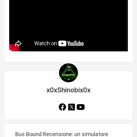
x0xShinobix0x
N
Bus Bound Recensione: un simulatore