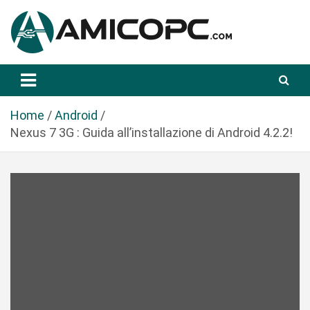
S
a
l
t
Novità Tecnologiche: Guide e News
Amicopc.com
a
a
l
Home
Android
c
Nexus 7 3G : Guida all’installazione di Android 4.2.2!
o
n
t
e
n
u
t
o