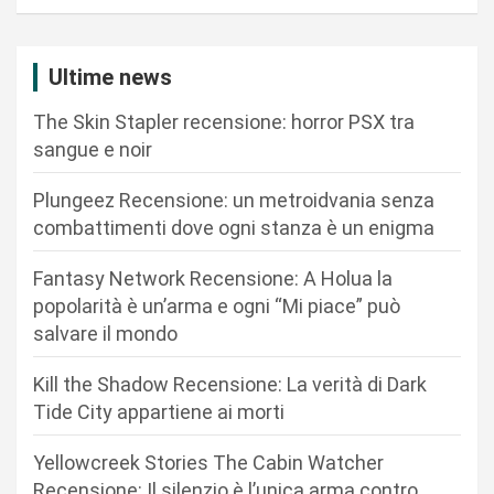
a
z
Ultime news
i
The Skin Stapler recensione: horror PSX tra
o
sangue e noir
n
Plungeez Recensione: un metroidvania senza
e
combattimenti dove ogni stanza è un enigma
a
r
Fantasy Network Recensione: A Holua la
popolarità è un’arma e ogni “Mi piace” può
t
salvare il mondo
i
c
Kill the Shadow Recensione: La verità di Dark
Tide City appartiene ai morti
o
l
Yellowcreek Stories The Cabin Watcher
i
Recensione: Il silenzio è l’unica arma contro