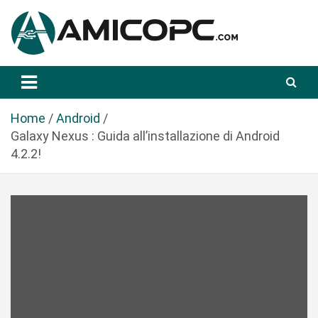
S
a
l
t
Novità Tecnologiche: Guide e News
Amicopc.com
a
a
l
Home
Android
c
Galaxy Nexus : Guida all’installazione di Android
o
4.2.2!
n
t
e
n
u
t
o