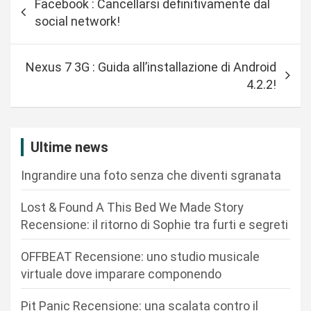
Facebook : Cancellarsi definitivamente dal
a
social network!
v
i
Nexus 7 3G : Guida all’installazione di Android
g
4.2.2!
a
z
i
Ultime news
o
Ingrandire una foto senza che diventi sgranata
n
Lost & Found A This Bed We Made Story
e
Recensione: il ritorno di Sophie tra furti e segreti
a
r
OFFBEAT Recensione: uno studio musicale
virtuale dove imparare componendo
t
i
Pit Panic Recensione: una scalata contro il