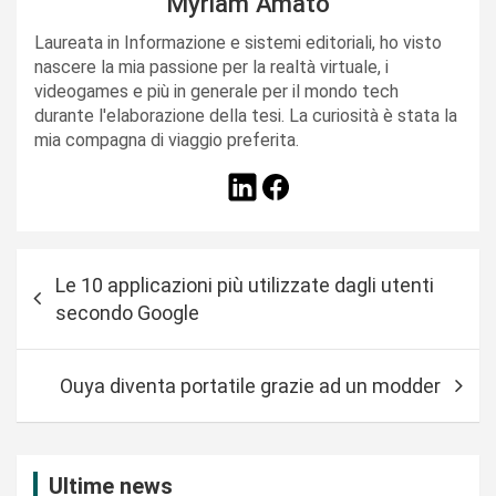
Myriam Amato
Laureata in Informazione e sistemi editoriali, ho visto
nascere la mia passione per la realtà virtuale, i
videogames e più in generale per il mondo tech
durante l'elaborazione della tesi. La curiosità è stata la
mia compagna di viaggio preferita.
N
Le 10 applicazioni più utilizzate dagli utenti
a
secondo Google
v
i
Ouya diventa portatile grazie ad un modder
g
a
z
Ultime news