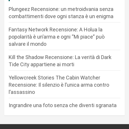
i
Plungeez Recensione: un metroidvania senza
o
combattimenti dove ogni stanza è un enigma
n
Fantasy Network Recensione: A Holua la
e
popolarità è un’arma e ogni “Mi piace” può
a
salvare il mondo
r
Kill the Shadow Recensione: La verità di Dark
t
Tide City appartiene ai morti
i
c
Yellowcreek Stories The Cabin Watcher
Recensione: Il silenzio è l’unica arma contro
o
l’assassino
l
i
Ingrandire una foto senza che diventi sgranata