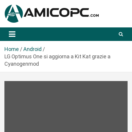
S
a
l
t
Novità Tecnologiche: Guide e News
Amicopc.com
a
a
l
Home
Android
c
LG Optimus One si aggiorna a Kit Kat grazie a
o
Cyanogenmod
n
t
e
n
u
t
o