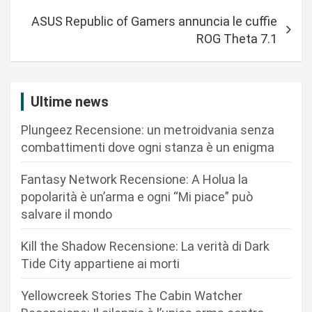
v
ASUS Republic of Gamers annuncia le cuffie
i
ROG Theta 7.1
g
a
z
Ultime news
i
Plungeez Recensione: un metroidvania senza
o
combattimenti dove ogni stanza è un enigma
n
Fantasy Network Recensione: A Holua la
e
popolarità è un’arma e ogni “Mi piace” può
a
salvare il mondo
r
Kill the Shadow Recensione: La verità di Dark
t
Tide City appartiene ai morti
i
c
Yellowcreek Stories The Cabin Watcher