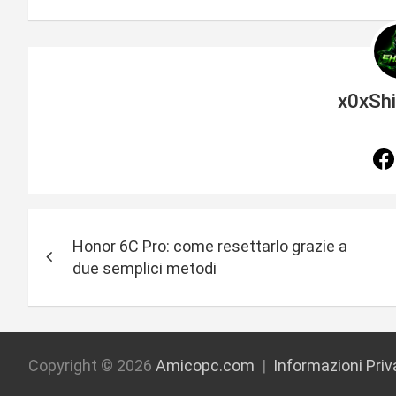
x0xSh
N
Honor 6C Pro: come resettarlo grazie a
a
due semplici metodi
v
i
g
Copyright © 2026
Amicopc.com
Informazioni Pri