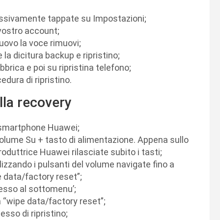
ssivamente tappate su Impostazioni;
vostro account;
nuovo la voce rimuovi;
a dicitura backup e ripristino;
brica e poi su ripristina telefono;
edura di ripristino.
la recovery
ro smartphone Huawei;
olume Su + tasto di alimentazione. Appena sullo
duttrice Huawei rilasciate subito i tasti;
lizzando i pulsanti del volume navigate fino a
 data/factory reset”;
cesso al sottomenu’;
 “wipe data/factory reset”;
esso di ripristino;