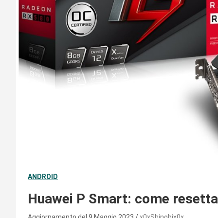
ANDROID
Huawei P Smart: come resettar
Aggiornamento del 9 Maggio 2023
x0xShinobix0x