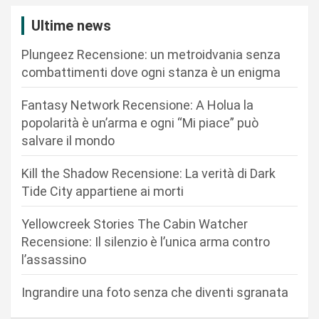
i
Ultime news
o
n
Plungeez Recensione: un metroidvania senza
combattimenti dove ogni stanza è un enigma
e
a
Fantasy Network Recensione: A Holua la
r
popolarità è un’arma e ogni “Mi piace” può
salvare il mondo
t
i
Kill the Shadow Recensione: La verità di Dark
c
Tide City appartiene ai morti
o
Yellowcreek Stories The Cabin Watcher
l
Recensione: Il silenzio è l’unica arma contro
i
l’assassino
Ingrandire una foto senza che diventi sgranata