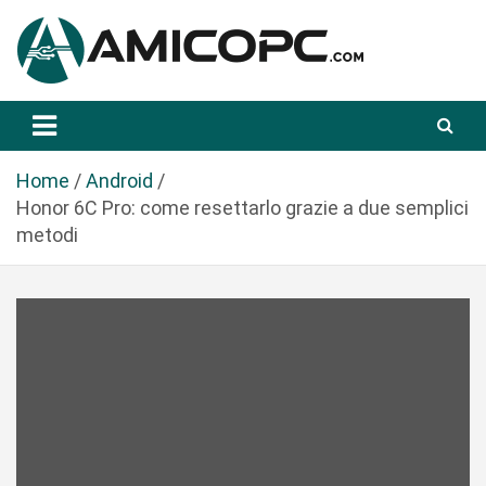
S
a
l
t
Novità Tecnologiche: Guide e News
Amicopc.com
a
a
l
Home
Android
c
Honor 6C Pro: come resettarlo grazie a due semplici
o
metodi
n
t
e
n
u
t
o