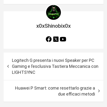
x0xShinobix0x
N
Logitech G presenta i nuovi Speaker per PC
a
Gaming e l’esclusiva Tastiera Meccanica con
v
LIGHTSYNC
i
g
Huawei P Smart: come resettarlo grazie a
a
due efficaci metodi
z