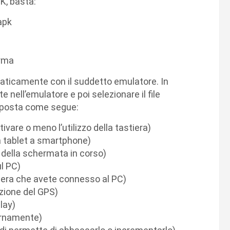
K, basta:
apk
erma
omaticamente con il suddetto emulatore. In
 nell’emulatore e poi selezionare il file
mposta come segue:
vare o meno l’utilizzo della tastiera)
à tablet a smartphone)
 della schermata in corso)
ul PC)
camera che avete connesso al PC)
izione del GPS)
lay)
ernamente)