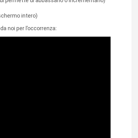
ndi permette di abbassarlo o incrementarlo)
 schermo intero)
 da noi per l’occorrenza: