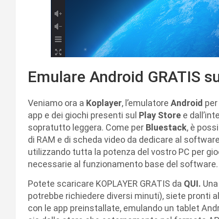
Emulare Android GRATIS s
Veniamo ora a
Koplayer
, l’emulatore
Android
per 
app e dei giochi presenti sul
Play Store
e dall’int
sopratutto leggera. Come per
Bluestack
, è poss
di RAM e di scheda video da dedicare al softwar
utilizzando tutta la potenza del vostro PC per gi
necessarie al funzionamento base del software.
Potete scaricare KOPLAYER GRATIS da
QUI.
Una 
potrebbe richiedere diversi minuti), siete pronti al
con le app preinstallate, emulando un tablet Andr