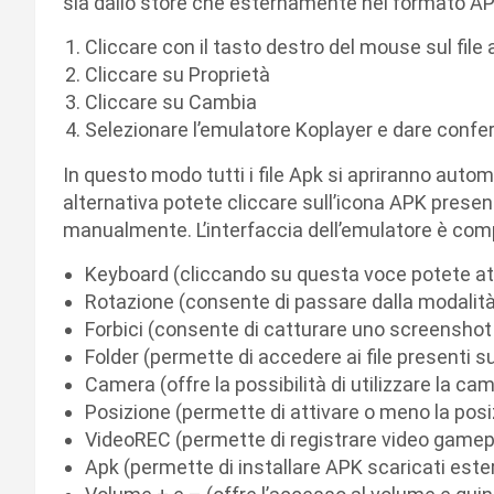
sia dallo store che esternamente nel formato AP
Cliccare con il tasto destro del mouse sul file 
Cliccare su Proprietà
Cliccare su Cambia
Selezionare l’emulatore Koplayer e dare conf
In questo modo tutti i file Apk si apriranno aut
alternativa potete cliccare sull’icona APK presente
manualmente. L’interfaccia dell’emulatore è co
Keyboard (cliccando su questa voce potete atti
Rotazione (consente di passare dalla modalit
Forbici (consente di catturare uno screenshot
Folder (permette di accedere ai file presenti s
Camera (offre la possibilità di utilizzare la 
Posizione (permette di attivare o meno la pos
VideoREC (permette di registrare video gamep
Apk (permette di installare APK scaricati est