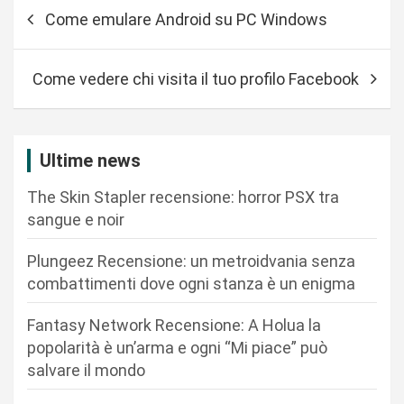
N
Come emulare Android su PC Windows
a
v
Come vedere chi visita il tuo profilo Facebook
i
g
a
Ultime news
z
The Skin Stapler recensione: horror PSX tra
i
sangue e noir
o
n
Plungeez Recensione: un metroidvania senza
combattimenti dove ogni stanza è un enigma
e
a
Fantasy Network Recensione: A Holua la
r
popolarità è un’arma e ogni “Mi piace” può
salvare il mondo
t