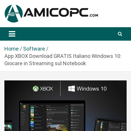
S
a
l
t
Novità Tecnologiche: Guide e News
Amicopc.com
a
a
l
Home
Software
c
App XBOX Download GRATIS Italiano Windows 10:
o
Giocare in Streaming sul Notebook
n
t
e
n
u
t
o