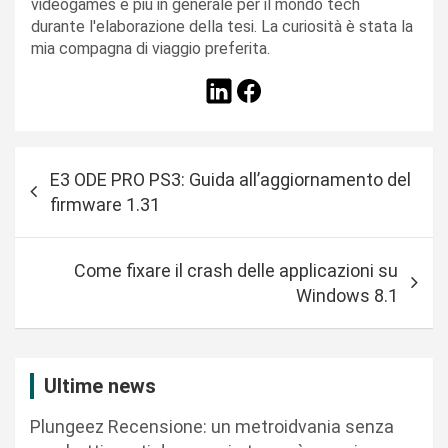
videogames e più in generale per il mondo tech
durante l'elaborazione della tesi. La curiosità è stata la
mia compagna di viaggio preferita.
N
E3 ODE PRO PS3: Guida all’aggiornamento del
a
firmware 1.31
v
i
Come fixare il crash delle applicazioni su
g
Windows 8.1
a
z
i
Ultime news
o
Plungeez Recensione: un metroidvania senza