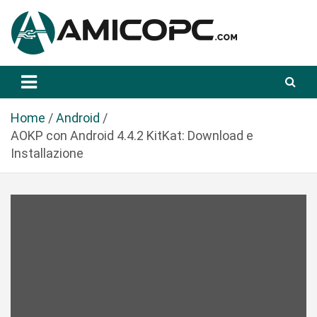
S
a
l
t
Novità Tecnologiche: Guide e News
Amicopc.com
a
a
l
Home
Android
c
AOKP con Android 4.4.2 KitKat: Download e
o
Installazione
n
t
e
n
u
t
o