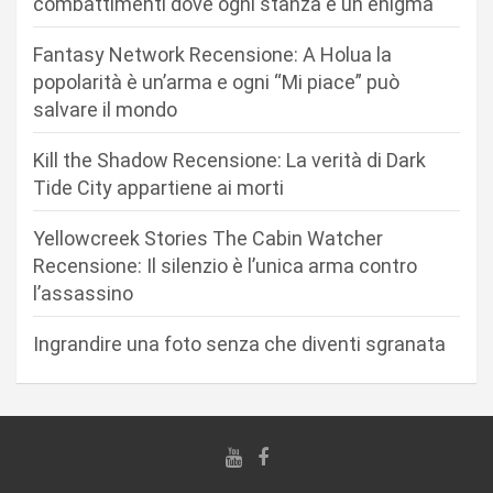
n
combattimenti dove ogni stanza è un enigma
e
Fantasy Network Recensione: A Holua la
a
popolarità è un’arma e ogni “Mi piace” può
r
salvare il mondo
t
Kill the Shadow Recensione: La verità di Dark
i
Tide City appartiene ai morti
c
Yellowcreek Stories The Cabin Watcher
o
Recensione: Il silenzio è l’unica arma contro
l
l’assassino
i
Ingrandire una foto senza che diventi sgranata