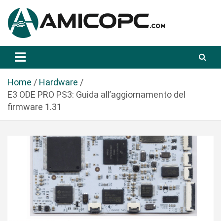
S
a
l
t
Novità Tecnologiche: Guide e News
Amicopc.com
a
a
l
Home
Hardware
c
E3 ODE PRO PS3: Guida all’aggiornamento del
o
firmware 1.31
n
t
e
n
u
t
o