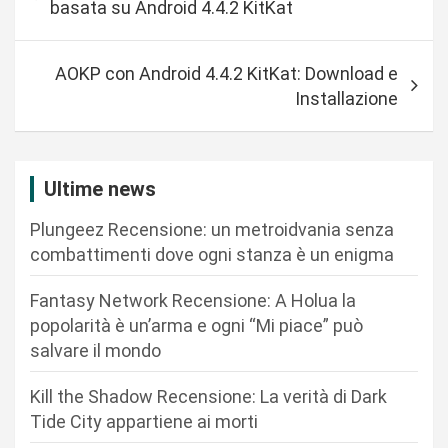
basata su Android 4.4.2 KitKat
v
i
AOKP con Android 4.4.2 KitKat: Download e
g
Installazione
a
z
i
Ultime news
o
Plungeez Recensione: un metroidvania senza
n
combattimenti dove ogni stanza è un enigma
e
Fantasy Network Recensione: A Holua la
a
popolarità è un’arma e ogni “Mi piace” può
r
salvare il mondo
t
Kill the Shadow Recensione: La verità di Dark
i
Tide City appartiene ai morti
c