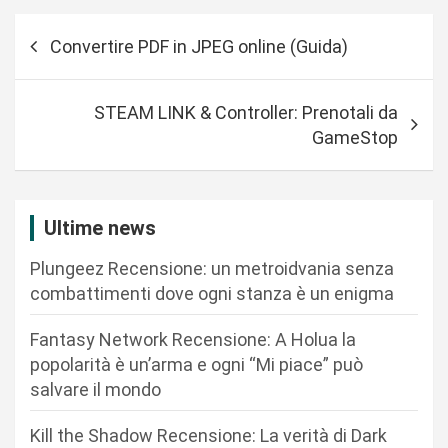
N
Convertire PDF in JPEG online (Guida)
a
v
STEAM LINK & Controller: Prenotali da
i
GameStop
g
a
z
Ultime news
i
Plungeez Recensione: un metroidvania senza
o
combattimenti dove ogni stanza è un enigma
n
Fantasy Network Recensione: A Holua la
e
popolarità è un’arma e ogni “Mi piace” può
a
salvare il mondo
r
Kill the Shadow Recensione: La verità di Dark
t