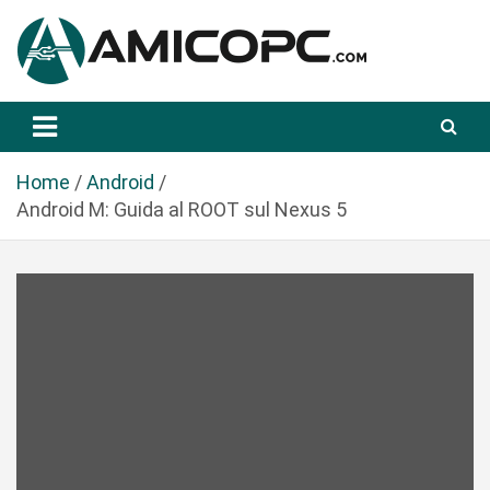
S
a
l
t
Novità Tecnologiche: Guide e News
Amicopc.com
a
a
l
Home
Android
c
Android M: Guida al ROOT sul Nexus 5
o
n
t
e
n
u
t
o