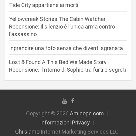
a
Tide City appartiene ai morti
r
Yellowcreek Stories The Cabin Watcher
t
Recensione: Il silenzio è l’unica arma contro
i
l’assassino
c
Ingrandire una foto senza che diventi sgranata
o
l
Lost & Found A This Bed We Made Story
i
Recensione: il ritorno di Sophie tra furti e segreti
Copyright © 2026
Amicopc.com
Informazioni Privacy
Chi siamo
Internet Marketing Services LLC