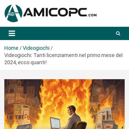
S
a
l
t
Novità Tecnologiche: Guide e News
Amicopc.com
a
a
l
Home
Videogiochi
c
Videogiochi: Tanti licenziamenti nel primo mese del
o
2024, ecco quanti!
n
t
e
n
u
t
o