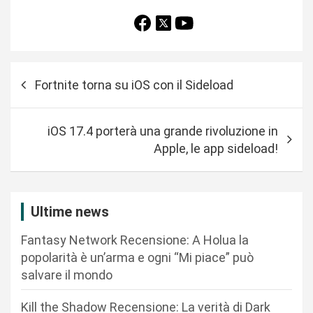
N
Fortnite torna su iOS con il Sideload
a
v
iOS 17.4 porterà una grande rivoluzione in
i
Apple, le app sideload!
g
a
z
Ultime news
i
Fantasy Network Recensione: A Holua la
o
popolarità è un’arma e ogni “Mi piace” può
n
salvare il mondo
e
Kill the Shadow Recensione: La verità di Dark