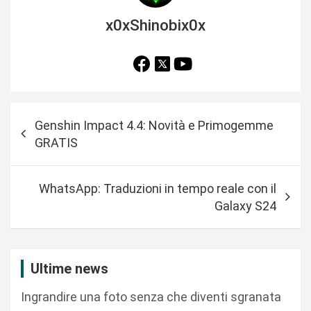
x0xShinobix0x
N
Genshin Impact 4.4: Novità e Primogemme
a
GRATIS
v
i
WhatsApp: Traduzioni in tempo reale con il
g
Galaxy S24
a
z
i
Ultime news
o
Ingrandire una foto senza che diventi sgranata