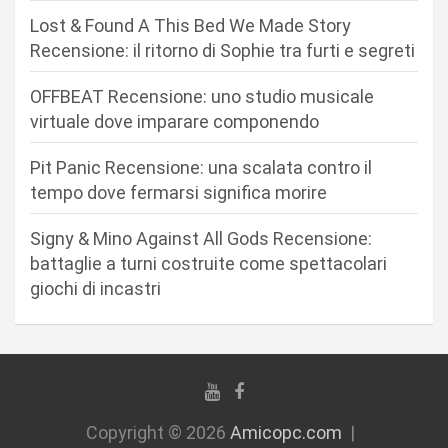
n
Lost & Found A This Bed We Made Story
e
Recensione: il ritorno di Sophie tra furti e segreti
a
r
OFFBEAT Recensione: uno studio musicale
virtuale dove imparare componendo
t
i
Pit Panic Recensione: una scalata contro il
c
tempo dove fermarsi significa morire
o
Signy & Mino Against All Gods Recensione:
l
battaglie a turni costruite come spettacolari
i
giochi di incastri
Copyright © 2026
Amicopc.com