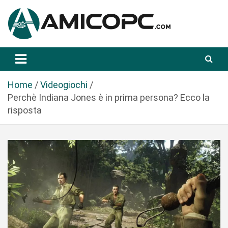
S
a
l
t
Novità Tecnologiche: Guide e News
Amicopc.com
a
a
l
Home
Videogiochi
c
Perchè Indiana Jones è in prima persona? Ecco la
o
risposta
n
t
e
n
u
t
o