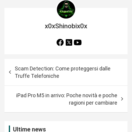
x0xShinobix0x
N
Scam Detection: Come proteggersi dalle
a
Truffe Telefoniche
v
i
iPad Pro M5 in arrivo: Poche novità e poche
g
ragioni per cambiare
a
z
i
Ultime news