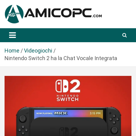
S
a
l
t
Novità Tecnologiche: Guide e News
Amicopc.com
a
a
l
Home
Videogiochi
c
Nintendo Switch 2 ha la Chat Vocale Integrata
o
n
t
e
n
u
t
o