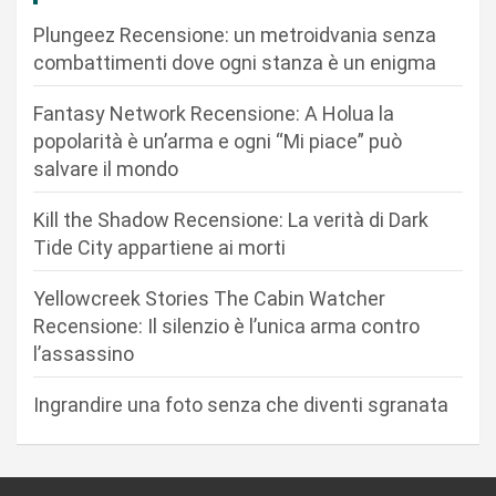
o
Plungeez Recensione: un metroidvania senza
n
combattimenti dove ogni stanza è un enigma
e
Fantasy Network Recensione: A Holua la
a
popolarità è un’arma e ogni “Mi piace” può
r
salvare il mondo
t
Kill the Shadow Recensione: La verità di Dark
i
Tide City appartiene ai morti
c
Yellowcreek Stories The Cabin Watcher
o
Recensione: Il silenzio è l’unica arma contro
l
l’assassino
i
Ingrandire una foto senza che diventi sgranata