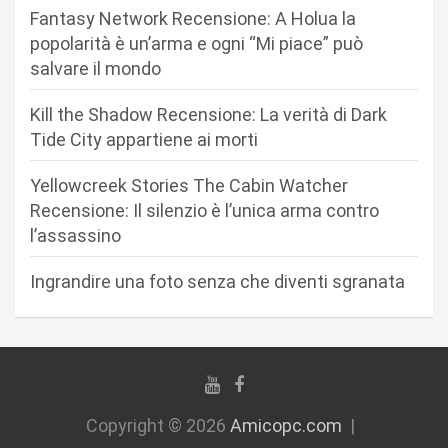
e
Fantasy Network Recensione: A Holua la
a
popolarità è un’arma e ogni “Mi piace” può
r
salvare il mondo
t
Kill the Shadow Recensione: La verità di Dark
i
Tide City appartiene ai morti
c
Yellowcreek Stories The Cabin Watcher
o
Recensione: Il silenzio è l’unica arma contro
l
l’assassino
i
Ingrandire una foto senza che diventi sgranata
Copyright © 2026
Amicopc.com