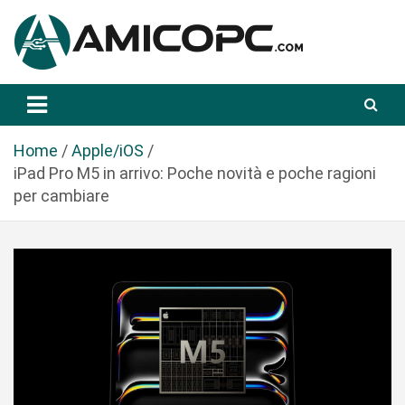
S
a
l
t
Novità Tecnologiche: Guide e News
Amicopc.com
a
a
l
Home
Apple/iOS
c
iPad Pro M5 in arrivo: Poche novità e poche ragioni
o
per cambiare
n
t
e
n
u
t
o