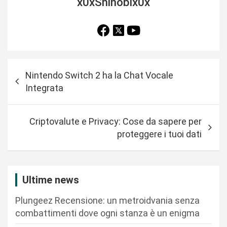
x0xShinobix0x
N
Nintendo Switch 2 ha la Chat Vocale
a
Integrata
v
i
Criptovalute e Privacy: Cose da sapere per
g
proteggere i tuoi dati
a
z
i
Ultime news
o
Plungeez Recensione: un metroidvania senza
n
combattimenti dove ogni stanza è un enigma