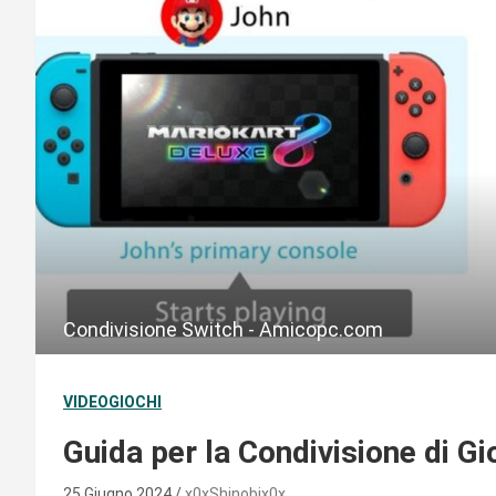
Condivisione Switch - Amicopc.com
VIDEOGIOCHI
Guida per la Condivisione di G
25 Giugno 2024
x0xShinobix0x