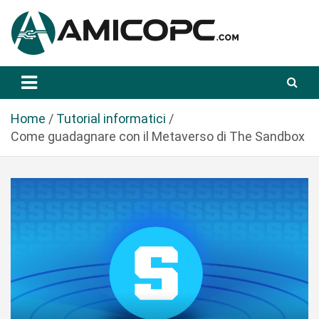
S
a
l
t
Novità Tecnologiche: Guide e News
Amicopc.com
a
a
l
Home
Tutorial informatici
c
Come guadagnare con il Metaverso di The Sandbox
o
n
t
e
n
u
t
o