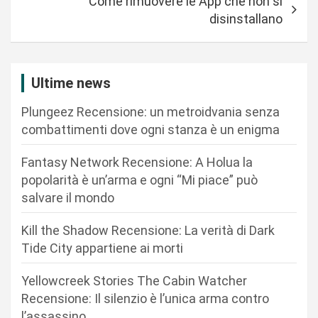
Come rimuovere le App che non si
g
disinstallano
a
z
i
Ultime news
o
Plungeez Recensione: un metroidvania senza
n
combattimenti dove ogni stanza è un enigma
e
Fantasy Network Recensione: A Holua la
a
popolarità è un’arma e ogni “Mi piace” può
r
salvare il mondo
t
Kill the Shadow Recensione: La verità di Dark
i
Tide City appartiene ai morti
c
Yellowcreek Stories The Cabin Watcher
o
Recensione: Il silenzio è l’unica arma contro
l
l’assassino