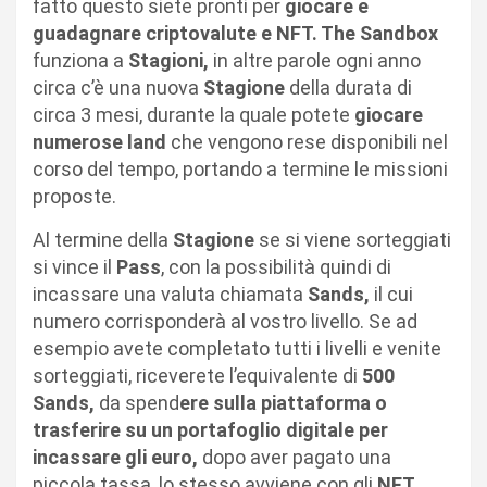
fatto questo siete pronti per
giocare e
guadagnare criptovalute e NFT. The Sandbox
funziona a
Stagioni,
in altre parole ogni anno
circa c’è una nuova
Stagione
della durata di
circa 3 mesi, durante la quale potete
giocare
numerose land
che vengono rese disponibili nel
corso del tempo, portando a termine le missioni
proposte.
Al termine della
Stagione
se si viene sorteggiati
si vince il
Pass
, con la possibilità quindi di
incassare una valuta chiamata
Sands,
il cui
numero corrisponderà al vostro livello. Se ad
esempio avete completato tutti i livelli e venite
sorteggiati, riceverete l’equivalente di
500
Sands,
da spend
ere sulla piattaforma o
trasferire su un portafoglio digitale per
incassare gli euro,
dopo aver pagato una
piccola tassa, lo stesso avviene con gli
NFT.