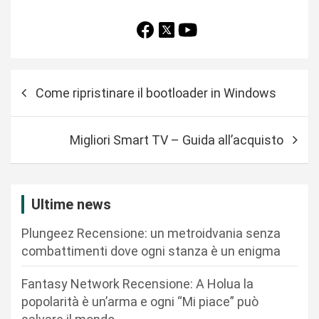
N
Come ripristinare il bootloader in Windows
a
v
Migliori Smart TV – Guida all’acquisto
i
g
a
Ultime news
z
Plungeez Recensione: un metroidvania senza
i
combattimenti dove ogni stanza è un enigma
o
n
Fantasy Network Recensione: A Holua la
popolarità è un’arma e ogni “Mi piace” può
e