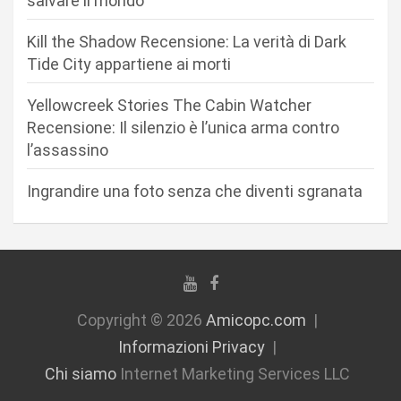
salvare il mondo
a
r
Kill the Shadow Recensione: La verità di Dark
Tide City appartiene ai morti
t
i
Yellowcreek Stories The Cabin Watcher
c
Recensione: Il silenzio è l’unica arma contro
l’assassino
o
l
Ingrandire una foto senza che diventi sgranata
i
Copyright © 2026
Amicopc.com
Informazioni Privacy
Chi siamo
Internet Marketing Services LLC