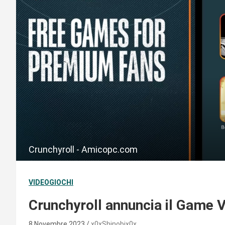
Crunchyroll - Amicopc.com
VIDEOGIOCHI
Crunchyroll annuncia il Game V
8 Novembre 2023
x0xShinobix0x