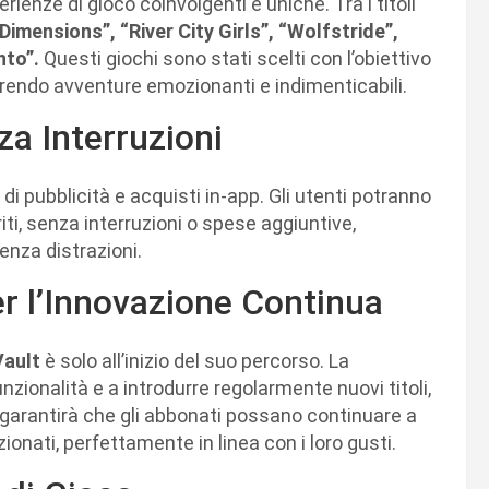
enze di gioco coinvolgenti e uniche. Tra i titoli
imensions”, “River City Girls”, “Wolfstride”,
nto”.
Questi giochi sono stati scelti con l’obiettivo
frendo avventure emozionanti e indimenticabili.
za Interruzioni
 di pubblicità e acquisti in-app. Gli utenti potranno
i, senza interruzioni o spese aggiuntive,
nza distrazioni.
er l’Innovazione Continua
Vault
è solo all’inizio del suo percorso. La
ionalità e a introdurre regolarmente nuovi titoli,
iò garantirà che gli abbonati possano continuare a
nati, perfettamente in linea con i loro gusti.