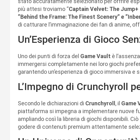
stato accuratamente selezionato per offrire esperi
più attesi troviamo “
Captain Velvet: The Jump+ D
“Behind the Frame: The Finest Scenery” e “Inbe
di catturare l’immaginazione dei fan di anime, of
Un’Esperienza di Gioco Sen
Uno dei punti di forza del
Game Vault
è l’assenza
immergersi completamente nei loro giochi preferit
garantendo un’esperienza di gioco immersiva e se
L’Impegno di Crunchyroll p
Secondo le dichiarazioni di
Crunchyroll
, il
Game 
piattaforma si impegna a implementare nuove funz
ampliando così la libreria di giochi disponibili. C
godere di contenuti premium attentamente selezio