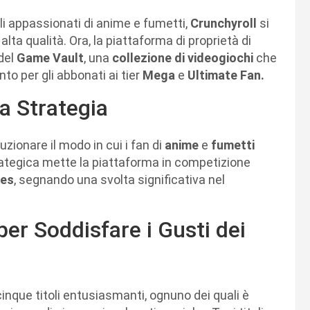
i appassionati di anime e fumetti,
Crunchyroll
si
lta qualità. Ora, la piattaforma di proprietà di
 del
Game Vault
, una
collezione di videogiochi
che
to per gli abbonati ai tier
Mega
e
Ultimate Fan.
la Strategia
luzionare il modo in cui i fan di
anime
e
fumetti
ategica mette la piattaforma in competizione
mes
, segnando una svolta significativa nel
per Soddisfare i Gusti dei
inque titoli entusiasmanti, ognuno dei quali è