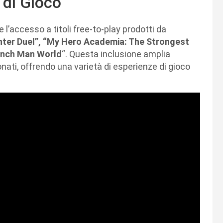
 di Gioco
 l’accesso a titoli free-to-play prodotti da
hter Duel”, “My Hero Academia: The Strongest
nch Man World
“. Questa inclusione amplia
nati, offrendo una varietà di esperienze di gioco