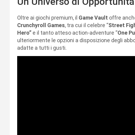
Un Universo di Opportunità
Oltre ai giochi premium, il
Game Vault
offre anche
Crunchyroll Games
, tra cui il celebre “
Street Fig
Hero”
e il tanto atteso action-adventure “
One Pu
ulteriormente le opzioni a disposizione degli abbo
adatte a tutti i gusti.