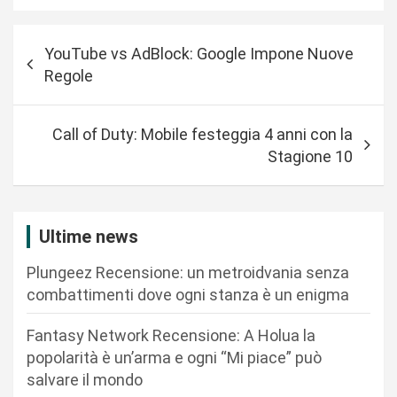
N
YouTube vs AdBlock: Google Impone Nuove
a
Regole
v
i
Call of Duty: Mobile festeggia 4 anni con la
g
Stagione 10
a
z
i
Ultime news
o
Plungeez Recensione: un metroidvania senza
n
combattimenti dove ogni stanza è un enigma
e
Fantasy Network Recensione: A Holua la
a
popolarità è un’arma e ogni “Mi piace” può
r
salvare il mondo