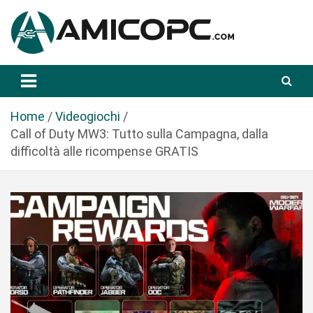
S
a
l
t
Novità Tecnologiche: Guide e News
Amicopc.com
a
a
l
Home
Videogiochi
c
Call of Duty MW3: Tutto sulla Campagna, dalla
o
difficoltà alle ricompense GRATIS
n
t
e
n
u
t
o