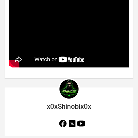
x0xShinobix0x