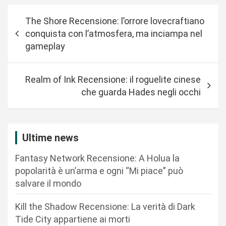
N
The Shore Recensione: l’orrore lovecraftiano
a
conquista con l’atmosfera, ma inciampa nel
v
gameplay
i
g
Realm of Ink Recensione: il roguelite cinese
a
che guarda Hades negli occhi
z
i
Ultime news
o
n
Fantasy Network Recensione: A Holua la
popolarità è un’arma e ogni “Mi piace” può
e
salvare il mondo
a
r
Kill the Shadow Recensione: La verità di Dark
Tide City appartiene ai morti
t