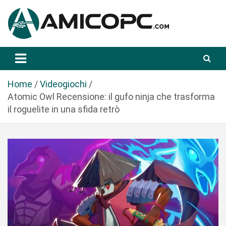
S
a
l
t
Novità Tecnologiche: Guide e News
Amicopc.com
a
a
l
Home
Videogiochi
c
Atomic Owl Recensione: il gufo ninja che trasforma
o
il roguelite in una sfida retrò
n
t
e
n
u
t
o