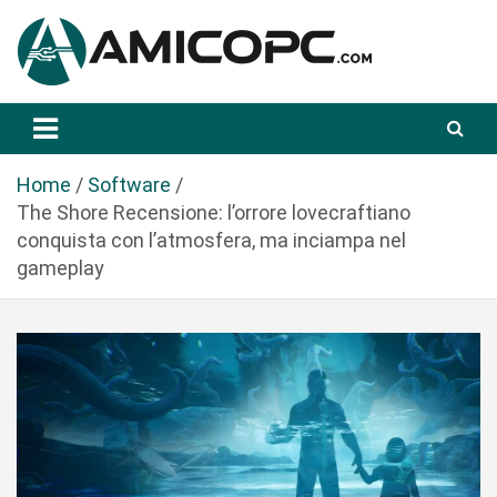
S
a
l
t
Novità Tecnologiche: Guide e News
Amicopc.com
a
a
l
Home
Software
c
The Shore Recensione: l’orrore lovecraftiano
o
conquista con l’atmosfera, ma inciampa nel
n
gameplay
t
e
n
u
t
o