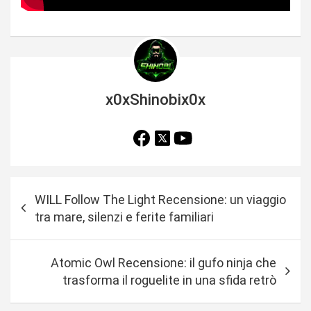
x0xShinobix0x
N
WILL Follow The Light Recensione: un viaggio
a
tra mare, silenzi e ferite familiari
v
i
Atomic Owl Recensione: il gufo ninja che
g
trasforma il roguelite in una sfida retrò
a