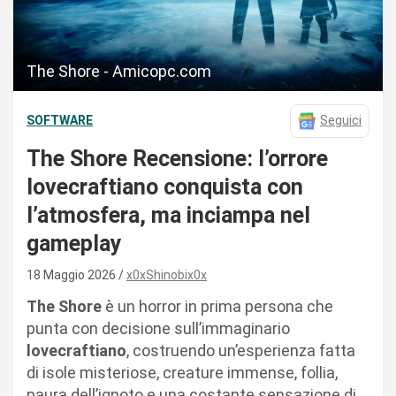
The Shore - Amicopc.com
SOFTWARE
Seguici
The Shore Recensione: l’orrore
lovecraftiano conquista con
l’atmosfera, ma inciampa nel
gameplay
18 Maggio 2026
x0xShinobix0x
The Shore
è un horror in prima persona che
punta con decisione sull’immaginario
lovecraftiano
, costruendo un’esperienza fatta
di isole misteriose, creature immense, follia,
paura dell’ignoto e una costante sensazione di