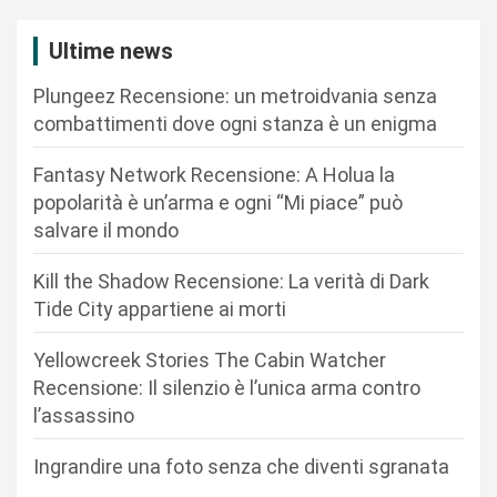
z
i
Ultime news
o
Plungeez Recensione: un metroidvania senza
n
combattimenti dove ogni stanza è un enigma
e
Fantasy Network Recensione: A Holua la
a
popolarità è un’arma e ogni “Mi piace” può
r
salvare il mondo
t
Kill the Shadow Recensione: La verità di Dark
i
Tide City appartiene ai morti
c
Yellowcreek Stories The Cabin Watcher
o
Recensione: Il silenzio è l’unica arma contro
l
l’assassino
i
Ingrandire una foto senza che diventi sgranata