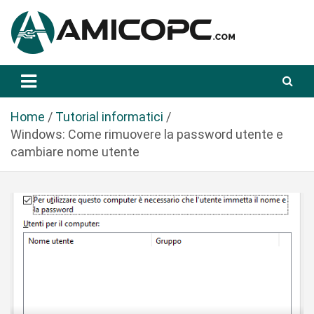
S
a
l
t
Novità Tecnologiche: Guide e News
Amicopc.com
a
a
l
Home
Tutorial informatici
c
Windows: Come rimuovere la password utente e
o
cambiare nome utente
n
t
e
n
u
t
o