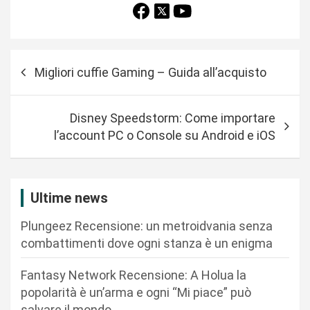
N
Migliori cuffie Gaming – Guida all’acquisto
a
v
Disney Speedstorm: Come importare
i
l’account PC o Console su Android e iOS
g
a
z
Ultime news
i
Plungeez Recensione: un metroidvania senza
o
combattimenti dove ogni stanza è un enigma
n
Fantasy Network Recensione: A Holua la
e
popolarità è un’arma e ogni “Mi piace” può
a
salvare il mondo