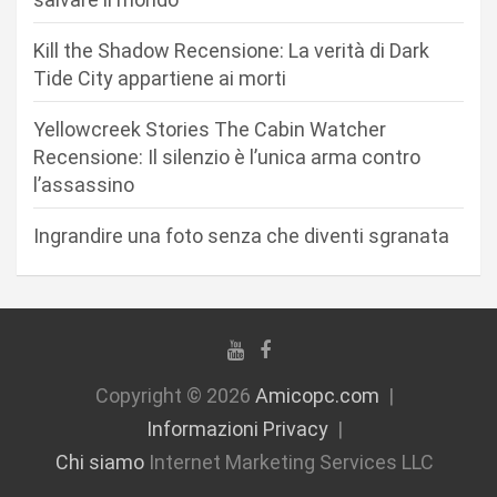
r
Kill the Shadow Recensione: La verità di Dark
t
Tide City appartiene ai morti
i
c
Yellowcreek Stories The Cabin Watcher
Recensione: Il silenzio è l’unica arma contro
o
l’assassino
l
i
Ingrandire una foto senza che diventi sgranata
Copyright © 2026
Amicopc.com
Informazioni Privacy
Chi siamo
Internet Marketing Services LLC