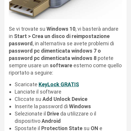
Se vi trovate su
Windows 10
, vi basterà andare
in
Start > Crea un disco di reimpostazione
password
, in alternativa se avete problemi di
password pc dimenticata windows 7 o
password pc dimenticata windows 8
potete
sempre usare un
software
esterno come quello
riportato a seguire:
Scaricate
KeyLock GRATIS
Lanciate il software
Cliccate su
Add Unlock Device
Inserite la password di
Windows
Selezionate il
Drive
da utilizzare o il
dispositivo
Android
Spostate il
Protection State
su
ON
e