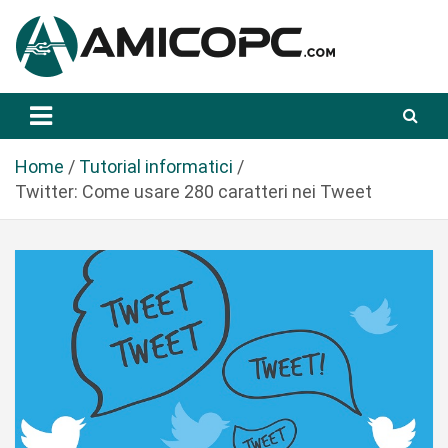
S
a
l
t
Novità Tecnologiche: Guide e News
Amicopc.com
a
a
l
Home
Tutorial informatici
c
Twitter: Come usare 280 caratteri nei Tweet
o
n
t
e
n
u
t
o