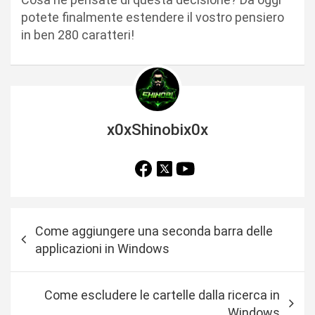
potete finalmente estendere il vostro pensiero
in ben 280 caratteri!
x0xShinobix0x
N
Come aggiungere una seconda barra delle
a
applicazioni in Windows
v
i
Come escludere le cartelle dalla ricerca in
g
Windows