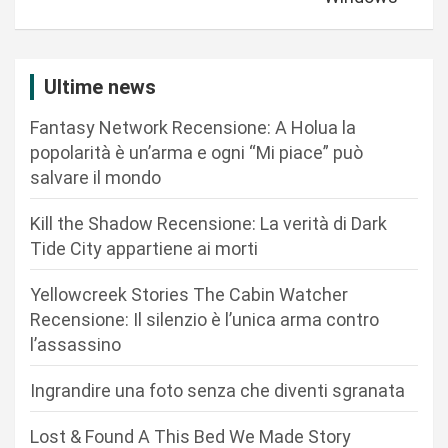
a
z
i
Ultime news
o
Fantasy Network Recensione: A Holua la
n
popolarità è un’arma e ogni “Mi piace” può
salvare il mondo
e
a
Kill the Shadow Recensione: La verità di Dark
r
Tide City appartiene ai morti
t
Yellowcreek Stories The Cabin Watcher
i
Recensione: Il silenzio è l’unica arma contro
c
l’assassino
o
Ingrandire una foto senza che diventi sgranata
l
i
Lost & Found A This Bed We Made Story