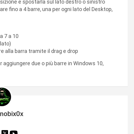
izione e spostarla sul lato destro o sinistro
are fino a 4 barre, una per ogni lato del Desktop,
a 7 a 10
lato)
re alla barra tramite il drag e drop
 aggiungere due o più barre in Windows 10,
inobix0x