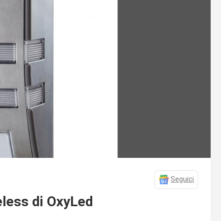
Seguici
eless di OxyLed