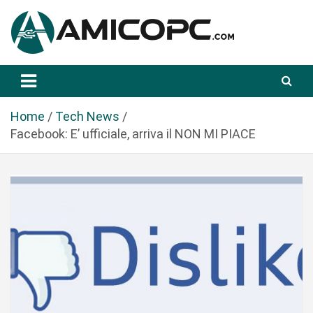
S
a
l
t
Novità Tecnologiche: Guide e News
Amicopc.com
a
a
l
Home
Tech News
c
Facebook: E’ ufficiale, arriva il NON MI PIACE
o
n
t
e
n
u
t
o