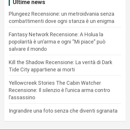
z
Ultime news
i
Plungeez Recensione: un metroidvania senza
o
combattimenti dove ogni stanza è un enigma
n
Fantasy Network Recensione: A Holua la
e
popolarità è un’arma e ogni “Mi piace” può
a
salvare il mondo
r
Kill the Shadow Recensione: La verità di Dark
t
Tide City appartiene ai morti
i
c
Yellowcreek Stories The Cabin Watcher
Recensione: Il silenzio è l’unica arma contro
o
l’assassino
l
i
Ingrandire una foto senza che diventi sgranata