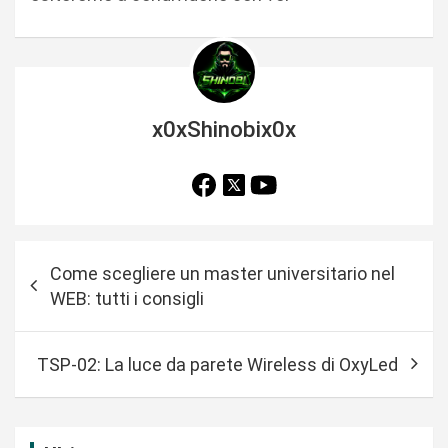
x0xShinobix0x
N
Come scegliere un master universitario nel
a
WEB: tutti i consigli
v
i
TSP-02: La luce da parete Wireless di OxyLed
g
a