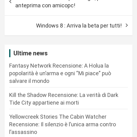
a
anteprima con amicopc!
v
i
Windows 8 : Arriva la beta per tutti!
g
a
z
Ultime news
i
Fantasy Network Recensione: A Holua la
o
popolarità è un’arma e ogni “Mi piace” può
n
salvare il mondo
e
Kill the Shadow Recensione: La verità di Dark
a
Tide City appartiene ai morti
r
Yellowcreek Stories The Cabin Watcher
t
Recensione: Il silenzio è l’unica arma contro
i
l’assassino