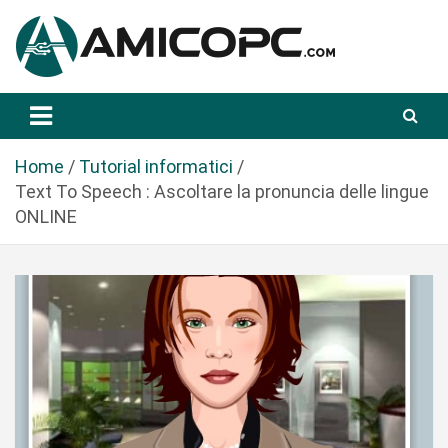
S
a
l
t
Novità Tecnologiche: Guide e News
Amicopc.com
a
a
l
Home
Tutorial informatici
c
Text To Speech : Ascoltare la pronuncia delle lingue
o
ONLINE
n
t
e
n
u
t
o