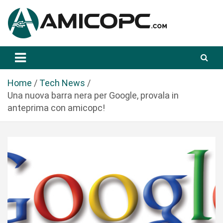
S
a
l
t
Novità Tecnologiche: Guide e News
Amicopc.com
a
a
l
Home
Tech News
c
Una nuova barra nera per Google, provala in
o
anteprima con amicopc!
n
t
e
n
u
t
o