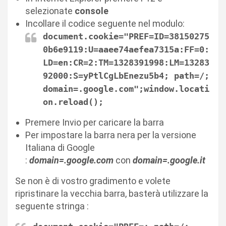
selezionate
console
Incollare il codice seguente nel modulo:
document.cookie="PREF=ID=38150275
0b6e9119:U=aaee74aefea7315a:FF=0:
LD=en:CR=2:TM=1328391998:LM=13283
92000:S=yPtlCgLbEnezu5b4; path=/;
domain=.
google.com
";window.locati
on.reload();
Premere Invio per caricare la barra
Per impostare la barra nera per la versione
Italiana di Google
:
domain=.google.com
con
domain=.google.it
Se non è di vostro gradimento e volete
ripristinare la vecchia barra, basterà utilizzare la
seguente stringa :