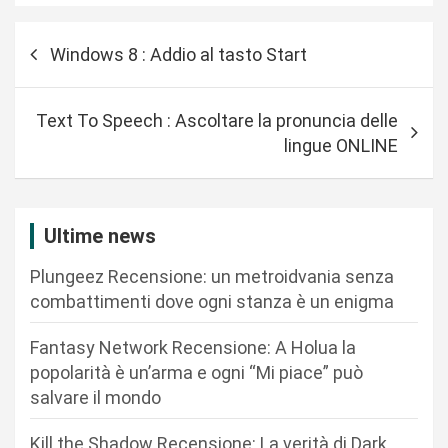
N
Windows 8 : Addio al tasto Start
a
v
Text To Speech : Ascoltare la pronuncia delle
i
lingue ONLINE
g
a
z
Ultime news
i
Plungeez Recensione: un metroidvania senza
o
combattimenti dove ogni stanza è un enigma
n
Fantasy Network Recensione: A Holua la
e
popolarità è un’arma e ogni “Mi piace” può
a
salvare il mondo
r
Kill the Shadow Recensione: La verità di Dark